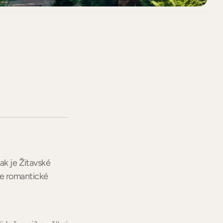
ak je Žitavské
te romantické