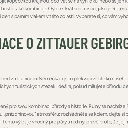
t kopcovitou krajinou, podívat se na vyhlídku, nebo se jen kli
ostů také kombinuje Oybin s krátkou trasou, jako je Ritters
í den s parním vlakem v této oblasti. Vyberete si, co vám vyh
ACE O ZITTAUER GEBIR
í hned za hranicemi Německa a jsou překvapivě blízko našeho
 tichých turistických stezek, ideální, pokud milujete přírodu b
ený pro svou kombinaci přírody a historie. Ruiny se nacházej
ou „prázdninovou“ atmosféru: rozhlédněte se kolem, dejte si 
. Tento výlet je vhodný pro páry a rodiny, právě proto, že jej