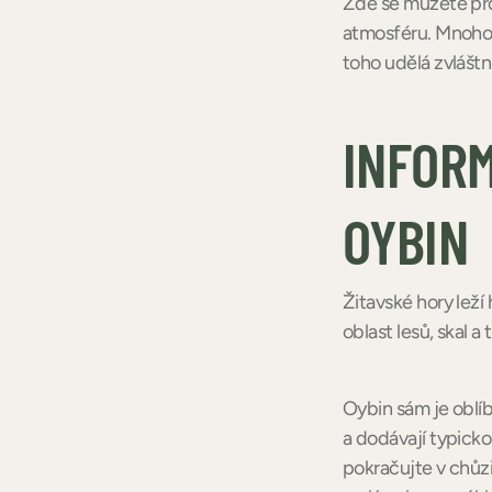
Zde se můžete projí
atmosféru. Mnoho h
toho udělá zvláštn
INFORM
OYBIN
Žitavské hory lež
oblast lesů, skal a
Oybin sám je oblíb
a dodávají typick
pokračujte v chůzi