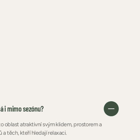
ná i mimo sezónu?
o oblast atraktivní svým klidem, prostorem a
a těch, kteří hledají relaxaci.