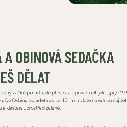
 A OBINOVÁ SEDAČKA
EŠ DĚLAT
který začíná pomalu, ale přesto se opravdu cítí jako „pryč“? P
ou. Do Oybinu dojedete asi za 40 minut, kde najednou najde
u a kláštera uprostřed zeleně.