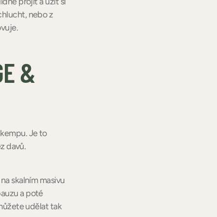
dně projít a užít si
chlucht, nebo z
ovuje.
GE &
 kempu. Je to
ez davů.
í na skalním masivu
pauzu a poté
 můžete udělat tak