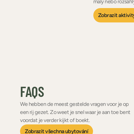
malý nebo rozsáhlý
Zobrazit aktivit
FAQS
We hebben de meest gestelde vragen voor je op
een rij gezet. Zo weet je snel waar je aan toe bent
voordat je verder kijkt of boekt.
Zobrazit všechna ubytování