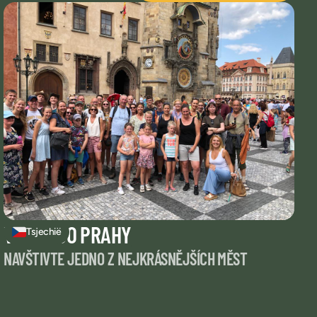
VÝLET DO PRAHY
Tsjechië
NAVŠTIVTE JEDNO Z NEJKRÁSNĚJŠÍCH MĚST