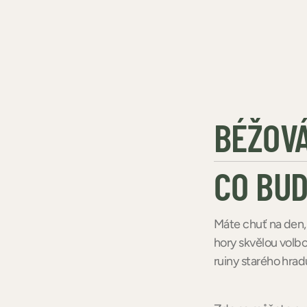
BÉŽOVÁ
CO BUD
Máte chuť na den, 
hory skvělou volb
ruiny starého hrad