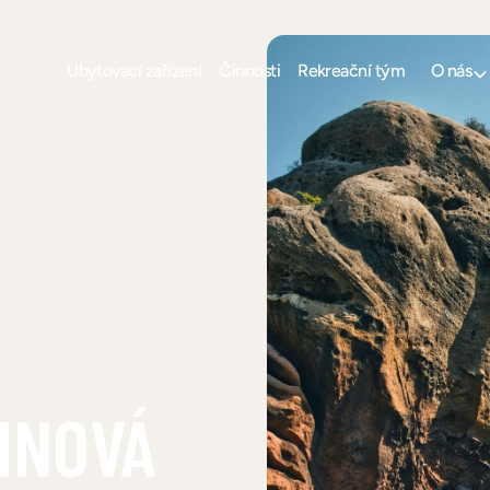
Ubytovací zařízení
Činnosti
Rekreační tým
O nás
INOVÁ