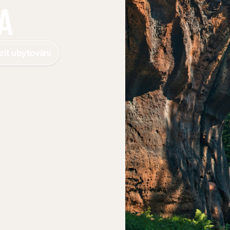
A
zit ubytování