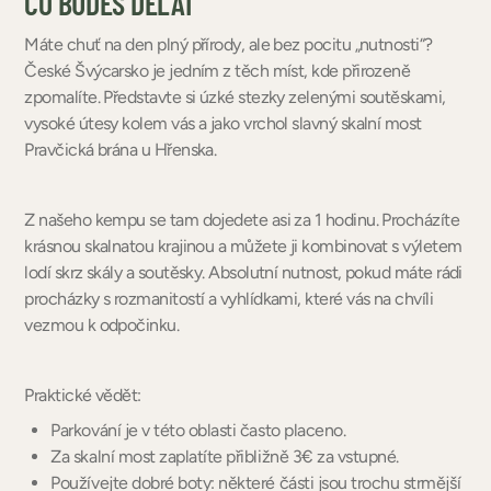
CO BUDEŠ DĚLAT
Máte chuť na den plný přírody, ale bez pocitu „nutnosti“?
České Švýcarsko je jedním z těch míst, kde přirozeně
zpomalíte. Představte si úzké stezky zelenými soutěskami,
vysoké útesy kolem vás a jako vrchol slavný skalní most
Pravčická brána u Hřenska.
Z našeho kempu se tam dojedete asi za 1 hodinu. Procházíte
krásnou skalnatou krajinou a můžete ji kombinovat s výletem
lodí skrz skály a soutěsky. Absolutní nutnost, pokud máte rádi
procházky s rozmanitostí a vyhlídkami, které vás na chvíli
vezmou k odpočinku.
Praktické vědět:
Parkování je v této oblasti často placeno.
Za skalní most zaplatíte přibližně 3€ za vstupné.
Používejte dobré boty: některé části jsou trochu strmější