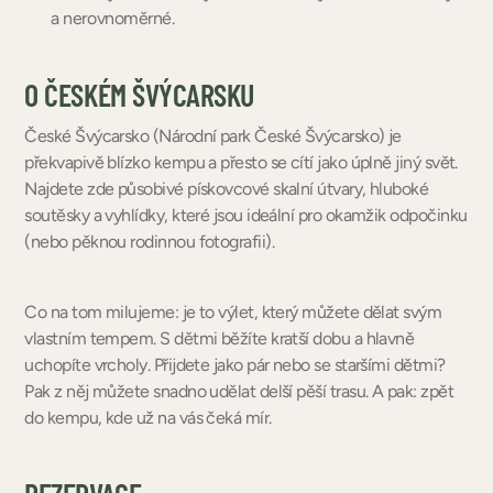
a nerovnoměrné.
O ČESKÉM ŠVÝCARSKU
České Švýcarsko (Národní park České Švýcarsko) je
překvapivě blízko kempu a přesto se cítí jako úplně jiný svět.
Najdete zde působivé pískovcové skalní útvary, hluboké
soutěsky a vyhlídky, které jsou ideální pro okamžik odpočinku
(nebo pěknou rodinnou fotografii).
Co na tom milujeme: je to výlet, který můžete dělat svým
vlastním tempem. S dětmi běžíte kratší dobu a hlavně
uchopíte vrcholy. Přijdete jako pár nebo se staršími dětmi?
Pak z něj můžete snadno udělat delší pěší trasu. A pak: zpět
do kempu, kde už na vás čeká mír.