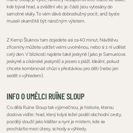
kde býval hrad, a zvláštní věc je: části jsou vytesány do
samotné skály. To vám dává dobrodružný pocit, aniž byste
museli okamžitě být náročným výletem.
Z Kemp Šluknov tam dojedete asi za 40 minut. Návštěvu
zříceniny můžete udržet velmi uvolněnou, nebo si z ní udělat
celý den. V blízkosti najdete také jeskyně (jako je Samuelova
jeskyně a cikánské jeskyně) a jezero s pláží. Ideální, pokud
chcete kombinovat chůzi s přestávkou pro děti (nebo jen
sedět s výhledem).
INFO O UMĚLCI RUÏNE SLOUP
Co dělá Ruïne Sloup tak výjimečnou, je historie, kterou
doslova vidíte: hrad, který kdysi ležel podél obchodní cesty,
později sloužil jako klášter a nyní je místem, kde se
procházíte mezi útesy, schody a výhledy.