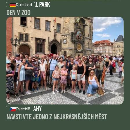
ZITTAU ANIMAL PARK
Duitsland
DEN V ZOO
VÝLET DO PRAHY
Tsjechië
NAVŠTIVTE JEDNO Z NEJKRÁSNĚJŠÍCH MĚST