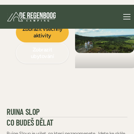
RUINA SLOP
Zobrazit všechny
aktivity
Zobrazit
ubytování
RUINA SLOP
CO BUDEŠ DĚLAT
Ruïne Sloup je výlet, na který nezapomenete. Jdete ke skále,