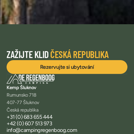
ZAŽIJTE KLID
ČESKÁ REPUBLIKA
Rezervujte si ubytování
Kemp Šluknov
Rumunsko 718
407-77 Šluknov
Česká republika
+31 (0) 683 655 444
+42 (0) 607 513 973
info@campingregenboog.com