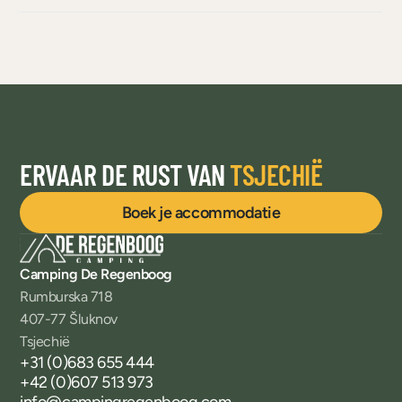
ERVAAR DE RUST VAN
TSJECHIË
Boek je accommodatie
Camping De Regenboog
Rumburska 718
407-77 Šluknov
Tsjechië
+31 (0)683 655 444
+42 (0)607 513 973